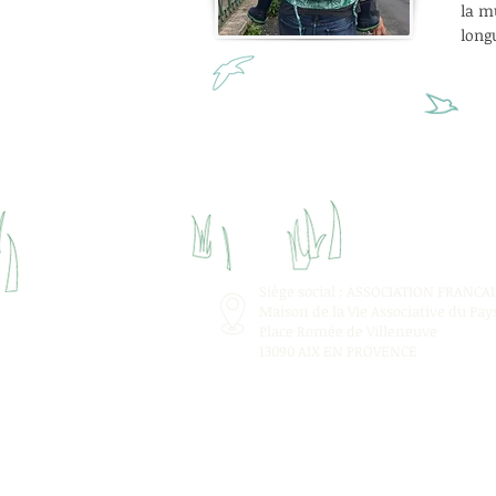
la m
long
Siège social : ASSOCIATION FRANC
Maison de la Vie Associative du Pays
Place Romée de Villeneuve
13090 AIX EN PROVENCE
association loi 1901 Organisme de formatio