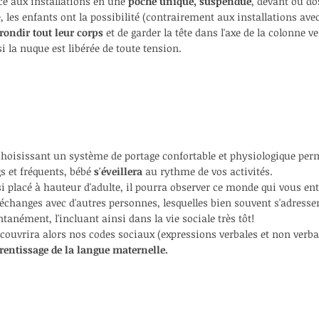
ce aux installations
en une
poche unique, suspendue
, devant ou do
é,
les enfants ont la possibilité (contrairement aux installations av
rondir tout leur corps
et
de garder la tête dans l'axe de la colonne ve
si la nuque est
libérée de toute tension.
choisissant
un système de portage confortable
et physiologique per
s et fréquents,
bébé
s'éveillera
au rythme de vos activités.
i placé à hauteur d'adulte, il pourra observer ce
monde qui vous ent
échanges avec d'autres personnes, lesquelles bien souvent s'adresser
ntanément,
l'incluant ainsi dans la vie sociale très tôt!
écouvrira alors nos codes sociaux
(expressions verbales et non verba
rentissage
de la langue maternelle.