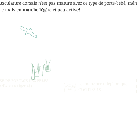
usculature dorsale n'est pas mature avec ce type de porte-bébé,
mêm
ue
mais en
marche légère et peu active!
AISE DE PORTAGE DES BEBES
Permanence téléphonique
 d'AIX Le Ligourès,
07 61 11 35 68
SIRET: 490 704 608 00028 Code APE/NAF 9499Z
n : existence enregistrée sous le numéro 93 13 13740 13 auprès du Préfet (DIRECCT
Conformément à la législation, ce numéro ne vaut pas agrément de l'État.
MENTIONS LEGALES