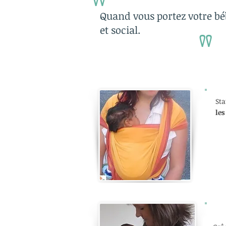
"
Quand vous portez votre b
et social.
"
Sta
les