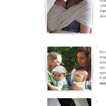
Grâ
côt
d’
ar
Ain
En 
long
Ains
vos 
spo
Il d
app