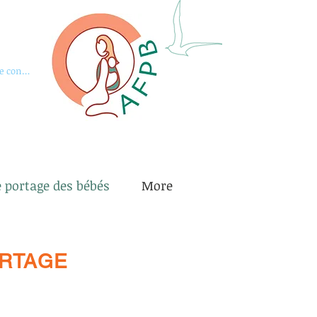
e connecter
e portage des bébés
More
ORTAGE