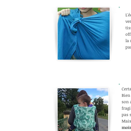
L'
ve
ti
of
la
pa
Cert
Bien
son 
frag
pas 
Mai
moin