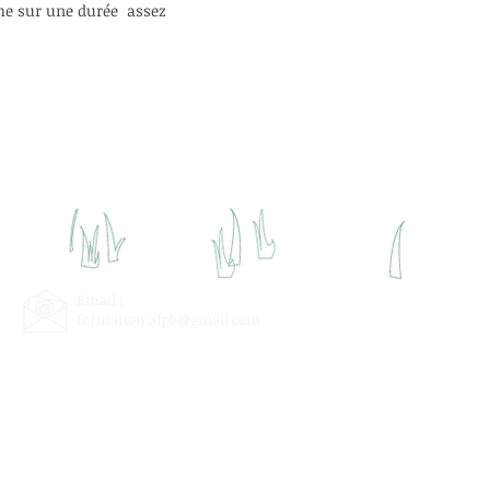
e sur une durée assez
Email :
formation.afpb@gmail.com
E) de la région Provence Alpes Côte d'Azur.