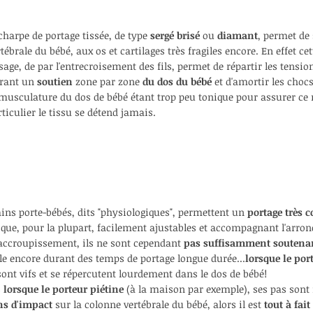
écharpe de portage tissée,
de type
sergé brisé
ou
diamant
,
permet de
rtébrale du bébé,
aux os et cartilages très fragiles encore.
En effet ce
ssage,
de par l'entrecroisement des fils, permet de répartir
les tensio
frant un
soutien
zone par zone
du dos du bébé
et d'amortir les choc
 musculature du dos de bébé étant trop peu tonique pour assurer ce 
rticulier
le tissu se détend jamais.
ains porte-bébés, dits "physiologiques",
permettent un
portage très c
 que, pour la plupart, facilement ajustables
et accompagnant
l'arro
accroupissement,
ils ne sont cependant
pas suffisamment souten
ile encore durant des temps de portage
longue durée...
lorsque le por
sont vifs et se répercutent lourdement dans le dos de bébé!
s
lorsque le porteur piétine
(à la maison par exemple),
ses pas sont
s d'impact
sur la colonne vertébrale du bébé,
alors
il est
tout à fait