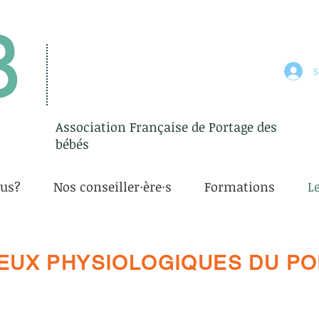
B
S
Association Française de Portage des
bébés
us?
Nos conseiller·ère·s
Formations
L
JEUX PHYSIOLOGIQUES DU P