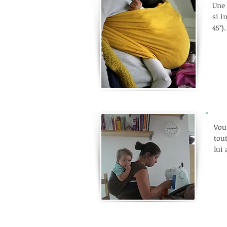
Une
si i
45°).
Vou
tou
lui