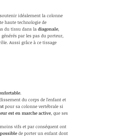
 soutenir idéalement
la colonne
tte haute technologie de
ns du tissu dans la
diagonale
,
s générés par les pas du porteur,
rôle.
Aussi grâce à ce tissage
onfortable
.
ndissement du corps de l'enfant
et
ant
pour sa colonne vertébrale si
teur est en marche active
,
que ses
 moins vifs et par conséquent ont
 possible
de porter un enfant
dont