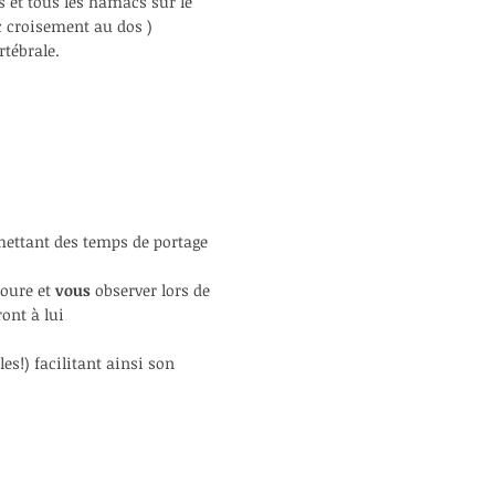
s
et tous les hamacs sur le
ec croisement au dos )
rtébrale.
mettant
des temps de portage
oure et
vous
observer lors de
ont à lui
les!)
facilitant ainsi son