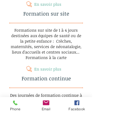
En savoir plus
Formation sur site
Formations sur site de 1 à 4 jours
destinées aux équipes de santé ou de
la petite enfance : Crèches,
maternités, services de néonatalogie,
lieux d'accueils et centres sociaux...
Formations à la carte
En savoir plus
Formation continue
Des journées de formation continue à
destination des conseiller
·
ère
·
s
certifié
·
ée
·
s et à jour de leur adhésion
Phone
Email
Facebook
Journées à thème, avec des
intervenants experts dans leur
domaine
Sessions de 1 à 3 jours